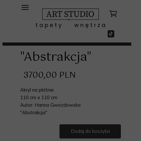
t a p e t y w n ę t r z a
"Abstrakcja"
3700,00 PLN
Akryl na płótnie
110 cm x 110 cm
Autor: Hanna Gwozdowska
"Abstrakcja"
Dodaj do koszyka