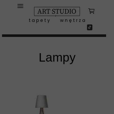
t a p e t y w n ę t r z a
Lampy