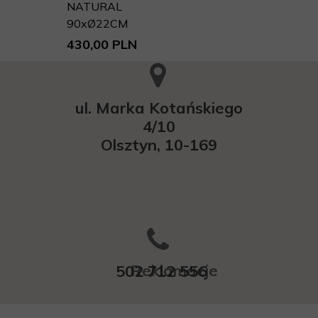
NATURAL
90xØ22CM
430,00 PLN
ul. Marka Kotańskiego
4/10
Olsztyn, 10-169
Reklamacje
502 712 556