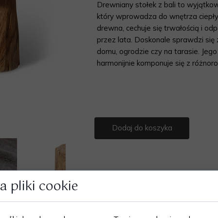
Drewniany stołek z bali to wyjątkowy
który wprowadza do wnętrza ciepły,
Lampy
drewna, cechuje się trwałością i od
przez lata. Doskonale sprawdzi się 
Lustra
domu, ogrodzie czy na tarasie. Jego
harmonijnie komponuje się z różnor
Dodaj do koszyka
 pliki cookie