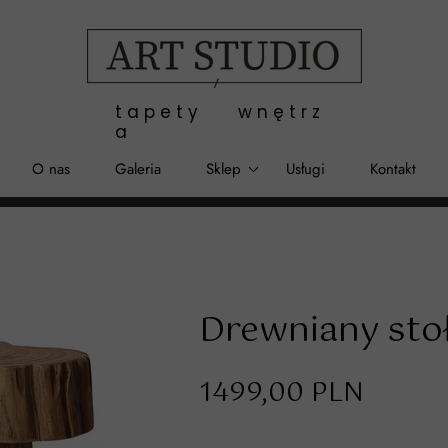
t a p e t y w n ę t r z
a
O nas
Galeria
Sklep
Usługi
Kontakt
Tapety
Dodadki
Dywany
Drewniany stoł
Rękodzieło
1499,00 PLN
Malarstwo
Meble