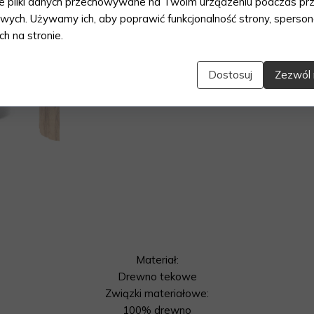
łe pliki danych przechowywane na Twoim urządzeniu podczas pr
owych. Używamy ich, aby poprawić funkcjonalność strony, sperson
ch na stronie.
Dostosuj
Zezwól 
Materiał:
Drewno tekowe
Związki materiałowe:
100% drewno