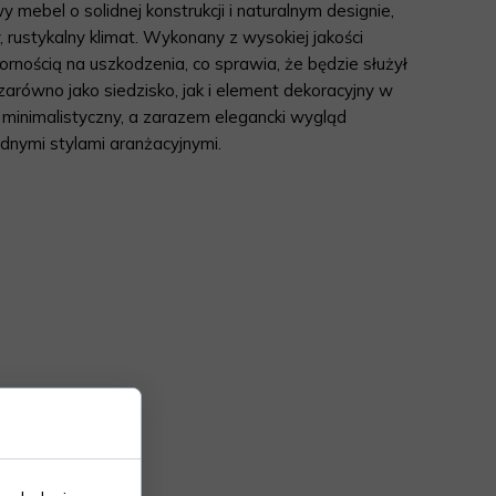
 mebel o solidnej konstrukcji i naturalnym designie,
 rustykalny klimat. Wykonany z wysokiej jakości
pornością na uszkodzenia, co sprawia, że będzie służył
zarówno jako siedzisko, jak i element dekoracyjny w
 minimalistyczny, a zarazem elegancki wygląd
odnymi stylami aranżacyjnymi.