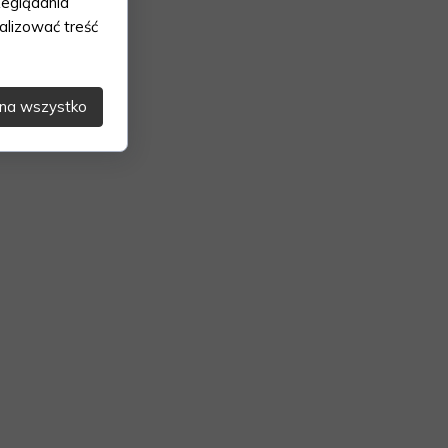
zeglądania
alizować treść
na wszystko