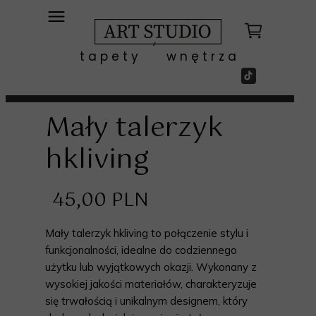
t a p e t y w n ę t r z a
Mały talerzyk
hkliving
45,00 PLN
Mały talerzyk hkliving to połączenie stylu i
funkcjonalności, idealne do codziennego
użytku lub wyjątkowych okazji. Wykonany z
wysokiej jakości materiałów, charakteryzuje
się trwałością i unikalnym designem, który