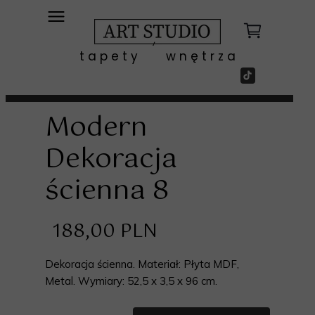
t a p e t y w n ę t r z a
Modern
Dekoracja
ścienna 8
188,00 PLN
Dekoracja ścienna. Materiał: Płyta MDF,
Metal. Wymiary: 52,5 x 3,5 x 96 cm.