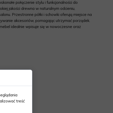
skonałe połączenie stylu i funkcjonalności do
iej jakości drewna w naturalnym odcieniu,
alonu. Przestronne półki i schowki oferują miejsce na
wywanie akcesoriów, pomagając utrzymać porządek.
 mebel idealnie wpisuje się w nowoczesne oraz
zeglądania
alizować treść