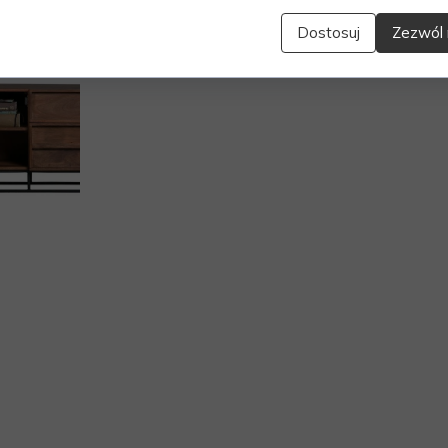
Dostosuj
Zezwól 