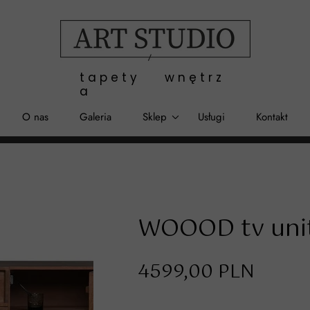
t a p e t y w n ę t r z
a
O nas
Galeria
Sklep
Usługi
Kontakt
Tapety
Dodadki
Dywany
WOOOD tv unit
Rękodzieło
4599,00 PLN
Malarstwo
Meble