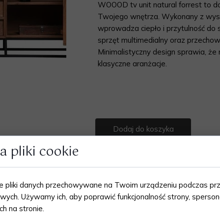
WOOOD tv unit natural forrest to do
Twojego wnętrza. Wykonany z wysok
Lampy
wprowadza ciepło i przytulność do s
sprzęt multimedialny oraz przecho
Lustra
Minimalistyczny design sprawia, że
klasyczne aranżacje.
Dodaj do koszyka
 pliki cookie
łe pliki danych przechowywane na Twoim urządzeniu podczas pr
owych. Używamy ich, aby poprawić funkcjonalność strony, sperson
ch na stronie.